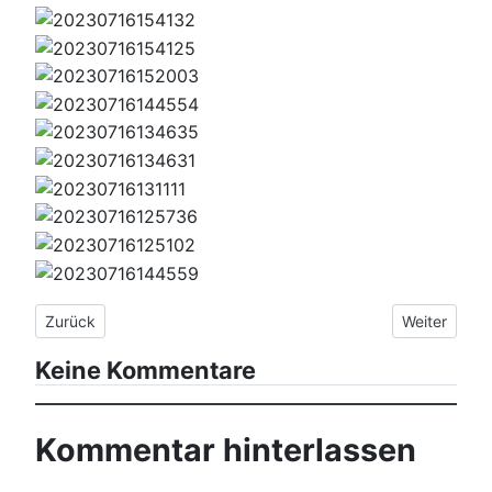
Vorheriger Beitrag: Tag 33: Goulier - Cabane de Balledreyt
Nächster Bei
Zurück
Weiter
Keine Kommentare
Kommentar hinterlassen