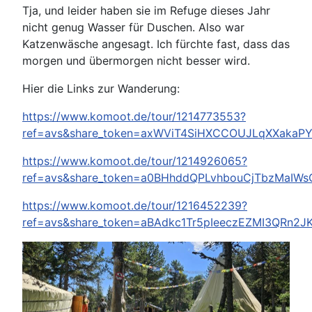
Tja, und leider haben sie im Refuge dieses Jahr
nicht genug Wasser für Duschen. Also war
Katzenwäsche angesagt. Ich fürchte fast, dass das
morgen und übermorgen nicht besser wird.
Hier die Links zur Wanderung:
https://www.komoot.de/tour/1214773553?
ref=avs&share_token=axWViT4SiHXCCOUJLqXXakaP
https://www.komoot.de/tour/1214926065?
ref=avs&share_token=a0BHhddQPLvhbouCjTbzMaIW
https://www.komoot.de/tour/1216452239?
ref=avs&share_token=aBAdkc1Tr5pIeeczEZMI3QRn2J