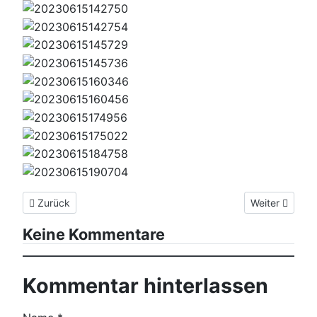
Vorheriger Beitrag: Tag 2: Olhette - Ainhoa
Nächster Beitr
Zurück
Weiter
Keine Kommentare
Kommentar hinterlassen